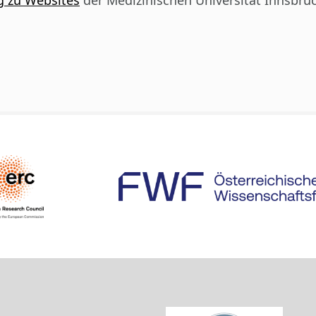
g zu Websites
der Medizinischen Universität Innsbru